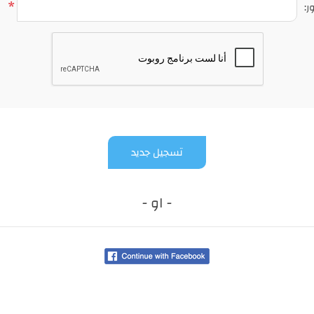
*
ر:
تسجيل جديد
- او -