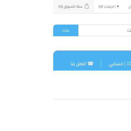
ل
♥ | الرغبات
(0)
سلة التسوق
(0)
بحث
‍⚕️ | حسابي
☎ اتصل بنا