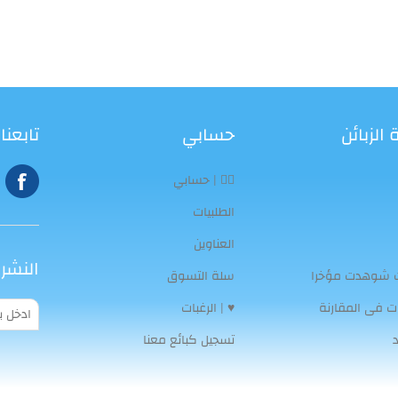
الزبائن
حسابي
تابعنا
👨‍⚕️ | حسابي
الطلبيات
العناوين
النشرة
ت شوهدت مؤخرا
سلة التسوق
ات فى المقارنة
♥ | الرغبات
تسجيل كبائع معنا