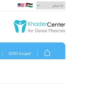
⌂
العيادة (232)