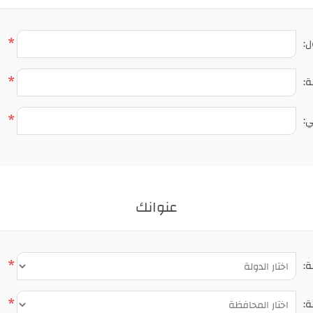
*
ل:
*
ة:
*
ي:
عنوانك
*
ة:
*
ة: