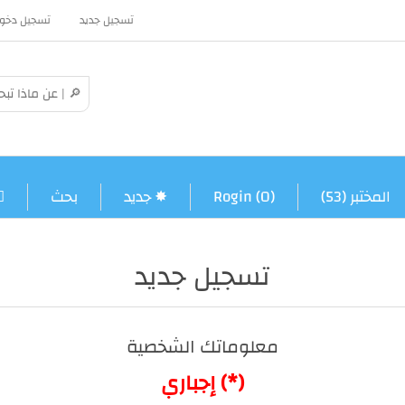
تسجيل جديد
تسجيل دخو
المختبر (53)
Rogin (0)
✸ جديد
بحث
تسجيل جديد
معلوماتك الشخصية
(*) إجباري