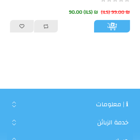
₪ 90.00 (ILS)
₪ 99.00 (ILS)
أضف
ℹ | معلومات
خدمة الزبائن